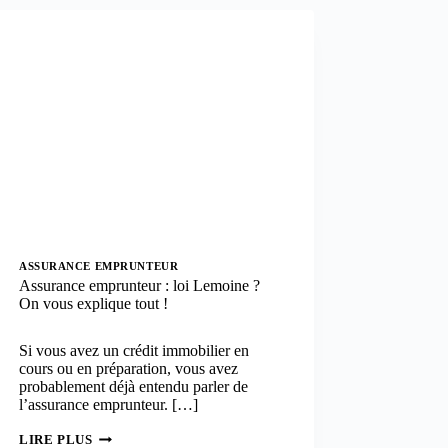
COMMENT
LE
REGROUPEMENT
DE
CRÉDITS
PEUT
AIDER
À
RETROUVER
L’ÉQUILIBRE
ASSURANCE EMPRUNTEUR
Assurance emprunteur : loi Lemoine ?
On vous explique tout !
Si vous avez un crédit immobilier en
cours ou en préparation, vous avez
probablement déjà entendu parler de
l’assurance emprunteur. […]
ASSURANCE
LIRE PLUS