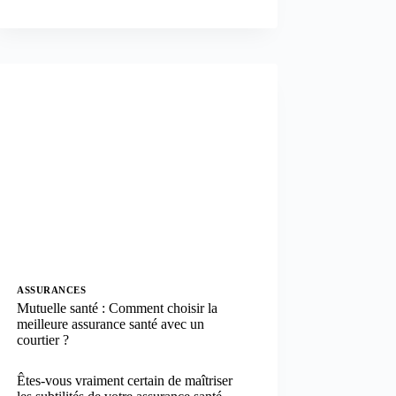
EMPRUNTEUR
:
LOI
LEMOINE
?
ON
VOUS
EXPLIQUE
TOUT
!
ASSURANCES
Mutuelle santé : Comment choisir la
meilleure assurance santé avec un
courtier ?
Êtes-vous vraiment certain de maîtriser