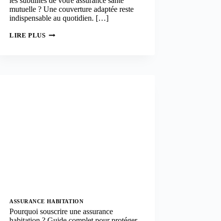
les subtilités de votre assurance santé
mutuelle ? Une couverture adaptée reste
indispensable au quotidien. […]
MUTUELLE
LIRE PLUS
SANTÉ
:
COMMENT
CHOISIR
LA
MEILLEURE
ASSURANCE
SANTÉ
AVEC
UN
COURTIER
?
ASSURANCE HABITATION
Pourquoi souscrire une assurance
habitation ? Guide complet pour protéger