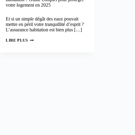
votre logement en 2025
Et si un simple dégât des eaux pouvait
mettre en péril votre tranquillité d’esprit ?
L’assurance habitation est bien plus […]
POURQUOI
LIRE PLUS
SOUSCRIRE
UNE
ASSURANCE
HABITATION
?
GUIDE
COMPLET
POUR
PROTÉGER
VOTRE
LOGEMENT
EN
2025