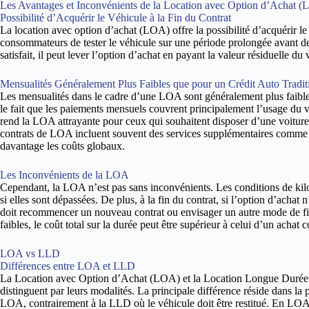
Les Avantages et Inconvénients de la Location avec Option d’Achat 
Possibilité d’Acquérir le Véhicule à la Fin du Contrat
La location avec option d’achat (LOA) offre la possibilité d’acquérir le 
consommateurs de tester le véhicule sur une période prolongée avant de p
satisfait, il peut lever l’option d’achat en payant la valeur résiduelle du 
Mensualités Généralement Plus Faibles que pour un Crédit Auto Tradit
Les mensualités dans le cadre d’une LOA sont généralement plus faibles 
le fait que les paiements mensuels couvrent principalement l’usage du vé
rend la LOA attrayante pour ceux qui souhaitent disposer d’une voiture
contrats de LOA incluent souvent des services supplémentaires comme l’
davantage les coûts globaux.
Les Inconvénients de la LOA
Cependant, la LOA n’est pas sans inconvénients. Les conditions de kilo
si elles sont dépassées. De plus, à la fin du contrat, si l’option d’achat
doit recommencer un nouveau contrat ou envisager un autre mode de fin
faibles, le coût total sur la durée peut être supérieur à celui d’un acha
LOA vs LLD
Différences entre LOA et LLD
La Location avec Option d’Achat (LOA) et la Location Longue Durée 
distinguent par leurs modalités. La principale différence réside dans la p
LOA, contrairement à la LLD où le véhicule doit être restitué. En LOA, l